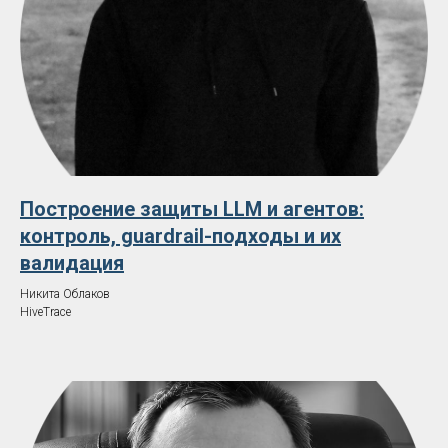
В стоимость входит:
🎤 Все доклады
🎥 Видеозаписи выступлений
☕ Кофе-брейки и обеды
💬 Общение со спикерами
🤝 Нетворкинг весь день
🎁 Подарки и активности партнёров
Построение защиты LLM и агентов:
контроль, guardrail-подходы и их
валидация
Никита Облаков
HiveTrace