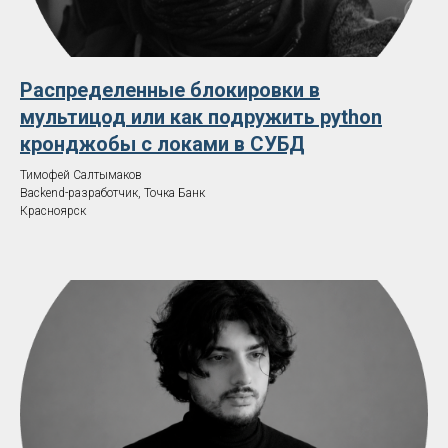
Распределенные блокировки в
мультицод или как подружить python
кронджобы с локами в СУБД
Тимофей Салтымаков
Backend-разработчик, Точка Банк
Красноярск