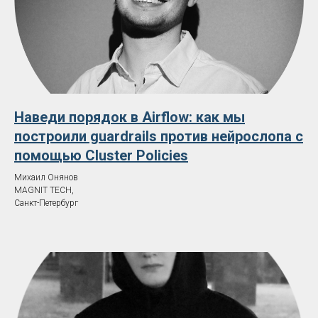
24–25 июля 2026
Москва
30 000
₽
за участника
Наведи порядок в Airflow: как мы
построили guardrails против нейрослопа с
помощью Cluster Policies
Запросить
Купить
Михаил Онянов
MAGNIT TECH,
счёт
билет
Санкт-Петербург
30 000 ₽
в июле
▲
34 000 ₽
в течение 30 дней после конференции*
▲
*при оплате от юрлица по
предварительному согласованию