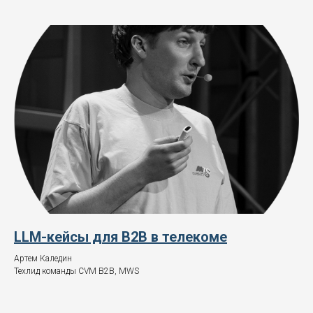
LLM-кейсы для B2B в телекоме
Артем Каледин
Техлид команды CVM B2B, MWS