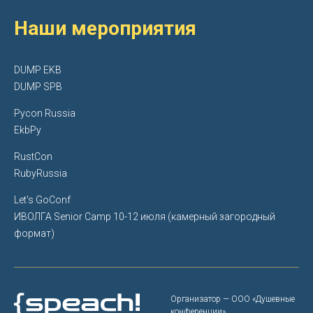
Наши мероприятия
DUMP EKB
DUMP SPB
Pycon Russia
EkbPy
RustCon
RubyRussia
Let's GoConf
ИВОЛГА Senior Camp
10-12 июля (камерный загородный
формат)
Организатор — ООО «‎Душевные
конференции»