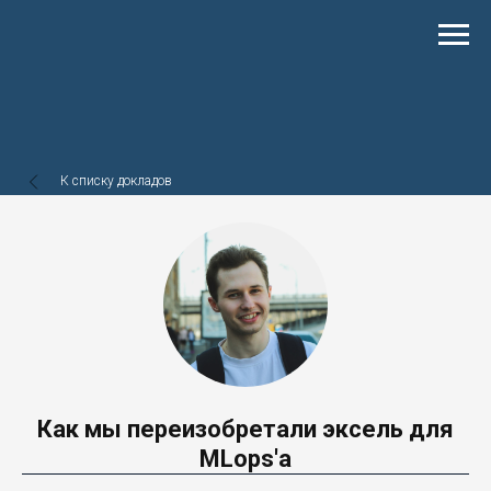
К списку докладов
Как мы переизобретали эксель для
MLops'а