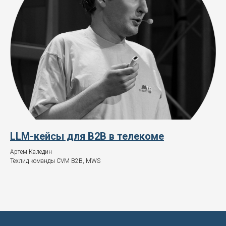
LLM-кейсы для B2B в телекоме
Артем Каледин
Техлид команды CVM B2B, MWS