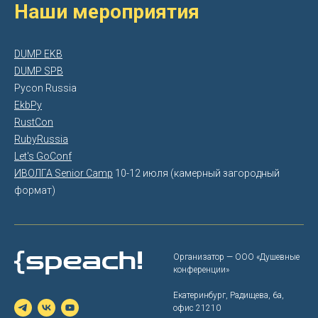
Наши мероприятия
DUMP EKB
DUMP SPB
Pycon Russia
EkbPy
RustCon
RubyRussia
Let's GoConf
ИВОЛГА Senior Camp
10-12 июля (камерный загородный
формат)
Организатор — ООО «‎Душевные
конференции»
Екатеринбург, Радищева, 6а,
офис 21210