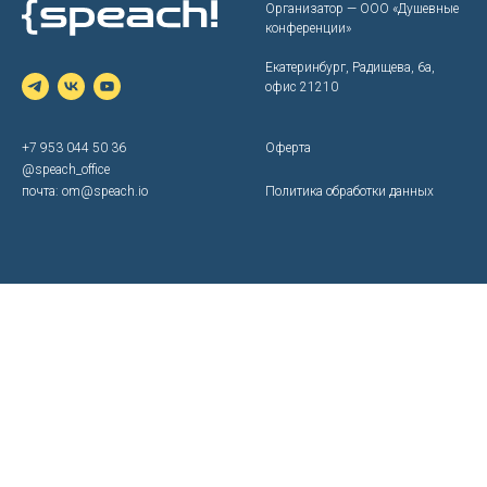
Организатор — ООО «‎Душевные
конференции»
Екатеринбург, Радищева, 6а,
офис 21210
+7 953 044 50 36
Оферта
@speach_office
почта:
om@speach.io
Политика обработки данных